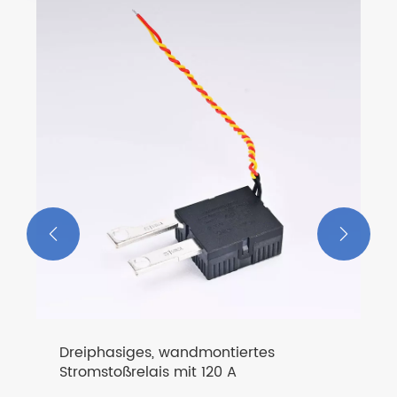
Autobatterie-Kontrollrelais, 100 A,
selbsthaltend
Mehr sehen >>

