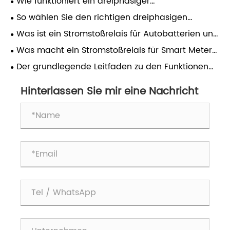
Wie funktioniert ein dreiphasiger
Schienenzählerkasten?
So wählen Sie den richtigen dreiphasigen
Schienenzählerkasten für eine zuverlässige
Was ist ein Stromstoßrelais für Autobatterien und
Stromverteilung aus
warum ist es für moderne Fahrzeugstromsysteme
Was macht ein Stromstoßrelais für Smart Meter
unerlässlich?
im modernen Energiemanagement unverzichtbar?
Der grundlegende Leitfaden zu den Funktionen
und Vorteilen von Energiezählerboxen
Hinterlassen Sie mir eine Nachricht