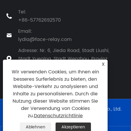
Tel:

+86-57762692570
Email:

lydia@face-relay.com
Adresse: Nr. 6, Jieda Road, Stadt Liushi,
Stadt Yueqing, Stadt Wenzhou, Provinz

X
Zhejiang, China
Wir verwenden Cookies, um Ihnen ein
besseres Surferlebnis zu bieten, den
Website-Verkehr zu analysieren und
Inhalte zu personalisieren. Durch die
Nutzung dieser Website stimmen Sie
der Verwendung von Cookies
Copyright © 2025 Yueqing Face Electric Co., Ltd.
Alle Rechte vorbehalten.
zu.
Datenschutzrichtlinie
Links
|
Sitemap
|
RSS
|
XML
|
Ablehnen
Akzeptieren
Datenschutzrichtlinie
|