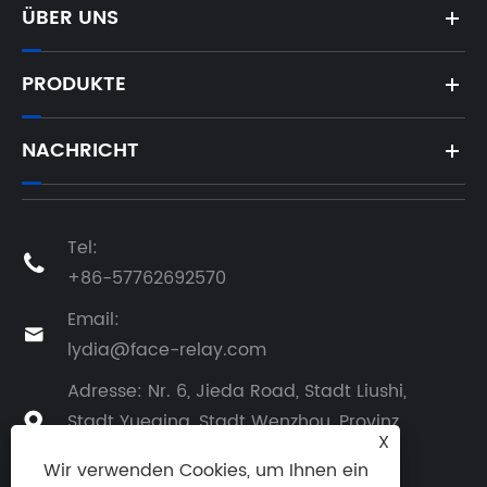
ÜBER UNS
PRODUKTE
NACHRICHT
Tel:

+86-57762692570
Email:

lydia@face-relay.com
Adresse: Nr. 6, Jieda Road, Stadt Liushi,
Stadt Yueqing, Stadt Wenzhou, Provinz

X
Zhejiang, China
Wir verwenden Cookies, um Ihnen ein