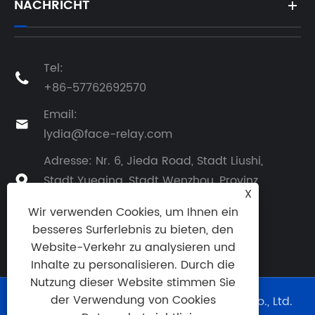
NACHRICHT
Tel:

+86-57762692570
Email:

lydia@face-relay.com
Adresse: Nr. 6, Jieda Road, Stadt Liushi,
Stadt Yueqing, Stadt Wenzhou, Provinz

X
Zhejiang, China
Wir verwenden Cookies, um Ihnen ein
besseres Surferlebnis zu bieten, den
Website-Verkehr zu analysieren und
Inhalte zu personalisieren. Durch die
Nutzung dieser Website stimmen Sie
der Verwendung von Cookies
Copyright © 2025 Yueqing Face Electric Co., Ltd.