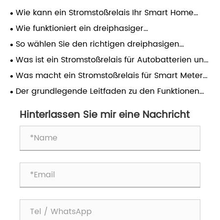
Wie kann ein Stromstoßrelais Ihr Smart Home
verändern?
Wie funktioniert ein dreiphasiger
Schienenzählerkasten?
So wählen Sie den richtigen dreiphasigen
Schienenzählerkasten für eine zuverlässige
Was ist ein Stromstoßrelais für Autobatterien und
Stromverteilung aus
warum ist es für moderne Fahrzeugstromsysteme
Was macht ein Stromstoßrelais für Smart Meter
unerlässlich?
im modernen Energiemanagement unverzichtbar?
Der grundlegende Leitfaden zu den Funktionen
und Vorteilen von Energiezählerboxen
Hinterlassen Sie mir eine Nachricht